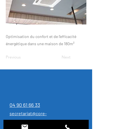
Optimisation du confort et de l'efficacité
énergétique dans une maison de 180m²
Previous
Next
04 90 61 66 33
secretariat@core-
energies84.com