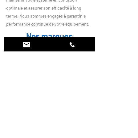
optimale et assurer son efficacité à long
terme. Nous sommes engagés à garantir la
performance continue de votre équipement.
Nos marques
partenaires
Nous collaborons avec les leaders du marché
pour vous fournir des équipements de haute
qualité. Parmi nos partenaires privilégiés,
vous trouverez des marques renommées
telles que
LG
,
Panasonic
,
AirZone
,
Daikin
,
Mitsubishi Electric
ou encore
Toshiba
,
chacune reconnue pour sa fiabilité et son
innovation.
Notre zone